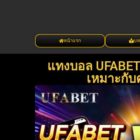
หน้าแรก
บท
แทงบอล UFABET 
เหมาะกับ