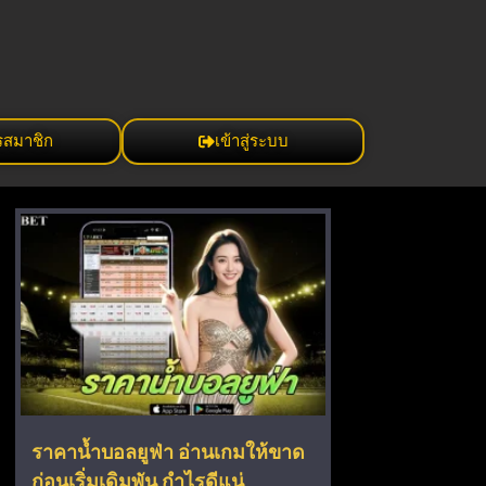
รสมาชิก
เข้าสู่ระบบ
ราคาน้ำบอลยูฟ่า อ่านเกมให้ขาด
ก่อนเริ่มเดิมพัน กำไรดีแน่