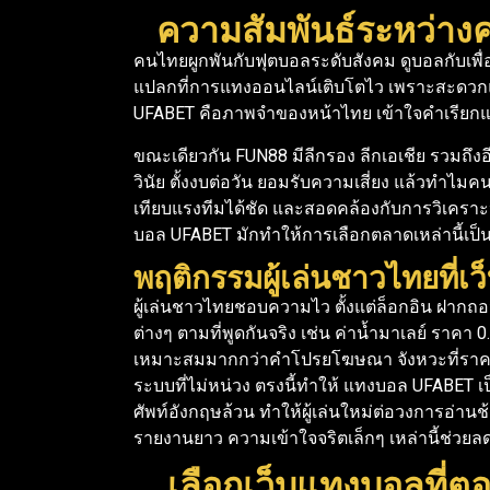
ความสัมพันธ์ระหว่า
คนไทยผูกพันกับฟุตบอลระดับสังคม ดูบอลกับเพื่อ
แปลกที่การแทงออนไลน์เติบโตไว เพราะสะดวก
UFABET คือภาพจำของหน้าไทย เข้าใจคำเรียกแ
ขณะเดียวกัน FUN88 มีลีกรอง ลีกเอเชีย รวมถึงอี
วินัย ตั้งงบต่อวัน ยอมรับความเสี่ยง แล้ว
ทำไมคนไ
เทียบแรงทีมได้ชัด และสอดคล้องกับการวิเคราะห
บอล UFABET มักทำให้การเลือกตลาดเหล่านี้เป็นเร
พฤติกรรมผู้เล่นชาวไทยที่เว
ผู้เล่นชาวไทยชอบความไว ตั้งแต่ล็อกอิน ฝากถ
ต่างๆ ตามที่พูดกันจริง เช่น ค่าน้ำมาเลย์ ราคา 
เหมาะสมมากกว่าคำโปรยโฆษณา จังหวะที่ราคาบ
ระบบที่ไม่หน่วง ตรงนี้ทำให้ แทงบอล UFABET เป็
ศัพท์อังกฤษล้วน ทำให้ผู้เล่นใหม่ต่อวงการอ่านช
รายงานยาว ความเข้าใจจริตเล็กๆ เหล่านี้ช่ว
เลือกเว็บแทงบอลที่ต