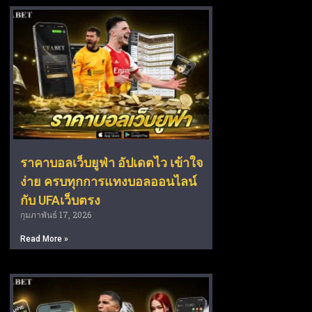
ราคาบอลเว็บยูฟ่า อัปเดตไว เข้าใจ
ง่าย ครบทุกการแทงบอลออนไลน์
กับ UFAเว็บตรง
กุมภาพันธ์ 17, 2026
Read More »