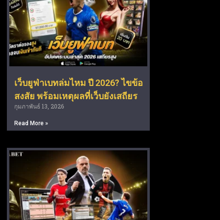
เว็บยูฟ่าเบทล่มไหม ปี 2026? ไขข้อ
สงสัย พร้อมเหตุผลที่เว็บยังเสถียร
กุมภาพันธ์ 13, 2026
Read More »