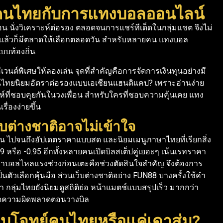
งคนไทยกับการแทงบอลออนไลน์
น นั่งวิเคราะห์ต่อรอง ตลอดจนการแชร์ทีเด็ดในกลุ่มแชต จึงไม่
แล้วก็มีตลาดให้เลือกตลอดวัน สำหรับหลายคน แทงบอล
บบท้องถิ่น
เวนต์พิเศษให้ลองเล่น จุดที่สำคัญคือการจัดการเงินทุนอย่างมี
ทยนิยมอัตราต่อรองแบบเอเชียนแฮนดิแคป? เพราะอ่านง่าย
์ที่ชอบคุยกันในวงเพื่อน
สำหรับใครที่ชอบความคุ้นเคย แทง
ื่องง่ายขึ้น
็บต่างชาติอาจไม่เข้าใจ
อน ไปจนถึงอัปเดตราคาแบบสด และนิยมเมนูภาษาไทยที่เรียกสิ่ง
0.9 หรือ -0.95 อีกทั้งหลายคนเปิดบิลสเต็ปคู่เยอะๆ เน้นเรทราคา
อลไหลแรงช่วงก่อนเตะคือช่วงตัดสินใจสำคัญ จึงต้องการ
นตัวเลือกคุ้นมือ ส่วนเว็บต่างชาติอย่าง FUN88 บางครั้งใช้คำ
้า กลุ่มไทยยังนิยมดูสถิติย่อ หน้าแมตช์แบบสรุปเร็ว มากกว่า
ยลดความผิดพลาดตอนวางบิล
อบโจทย์คนไทยหรือแค่เดาสุ่ม?