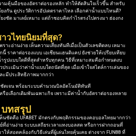
มคุ้นมือของอัตราต่อรองหลัก ทำให้ตัดสินใจเร็วขึ้น สำหรับ
เคียงกัน ดูประวัติการอัปเดตราคาไหล
เลือกค่าน้ำแบบไหนดี?
่ยงชัด มาเลย์เหมาะ แต่ถ้าชอบคิดกำไรตรงไปตรงมา ฮ่องกง
ชาวไทยนิยมที่สุด?
พราะอ่านง่าย เห็นความเสี่ยงทันทีเมื่อเป็นตัวเลขติดลบ เหมาะ
จากนี้ ราคาต่อรองแบบ เอเชียนแฮนดิแคป ยังช่วยให้เปรียบเทียบ
าน้ำรูปแบบใดดีที่สุดสำหรับทุกคน วิธีที่เหมาะสมคือกำหนดงบ
ะเมินว่าค่าน้ำแบบใดถนัดที่สุด เมื่อเข้าใจสไตล์การเล่นของ
และมีประสิทธิภาพมากกว่า
์ชัดเจน พร้อมระบบคำนวณบิลอัตโนมัติทันที
รือเลือกเดิมพันเฉพาะกิจ เพราะมีค่าน้ำกับอัตราต่อรองหลาย
บทสรุป
เห็นชัดคือ UFABET มักตรงกับพฤติกรรมของคอบอลไทยมากกว่า
ลย์ที่อ่านง่าย ระบบเสถียรเวลาแทงบอลสด หรือการฝากถอนที่
อดคล้องกับวิธีเล่นที่ผู้เล่นไทยคุ้นเคย ต่างจาก FUN88 ที่