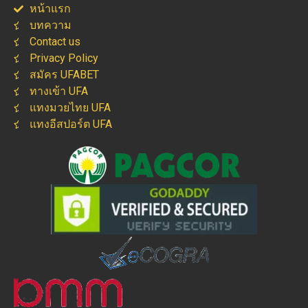
หน้าแรก
บทความ
Contact us
Privacy Policy
สมัคร UFABET
ทางเข้า UFA
แทงมวยไทย UFA
แทงอีสปอร์ต UFA