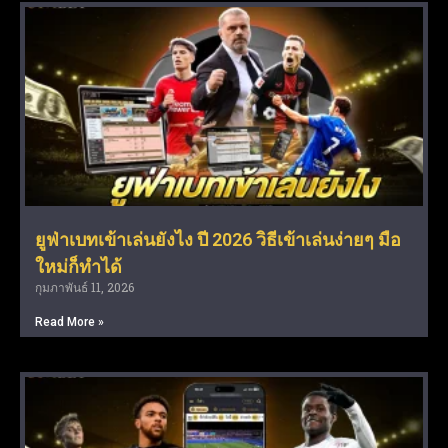
ยูฟ่าเบทเข้าเล่นยังไง ปี 2026 วิธีเข้าเล่นง่ายๆ มือ
ใหม่ก็ทำได้
กุมภาพันธ์ 11, 2026
Read More »