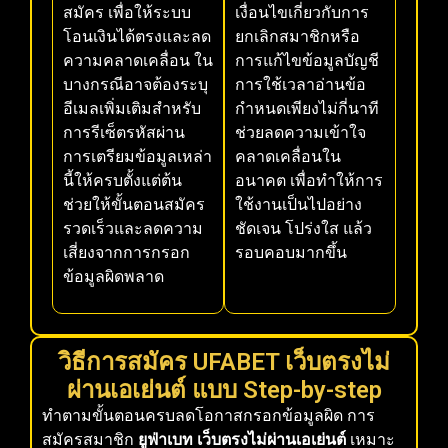
สมัคร เพื่อให้ระบบ
เงื่อนไขเกี่ยวกับการ
โอนเงินได้ตรงและลด
ยกเลิกสมาชิกหรือ
ความคลาดเคลื่อน ใน
การแก้ไขข้อมูลบัญชี
บางกรณีอาจต้องระบุ
การใช้เวลาอ่านข้อ
อีเมลเพิ่มเติมสำหรับ
กำหนดเพียงไม่กี่นาที
การรีเซ็ตรหัสผ่าน
ช่วยลดความเข้าใจ
การเตรียมข้อมูลเหล่า
คลาดเคลื่อนใน
นี้ให้ครบตั้งแต่ต้น
อนาคต เพื่อทำให้การ
ช่วยให้ขั้นตอนสมัคร
ใช้งานเป็นไปอย่าง
รวดเร็วและลดความ
ชัดเจน โปร่งใส แล้ว
เสี่ยงจากการกรอก
รอบคอบมากขึ้น
ข้อมูลผิดพลาด
วิธีการสมัคร UFABET เว็บตรงไม่
ผ่านเอเย่นต์ แบบ Step-by-step
ทำตามขั้นตอนครบลดโอกาสกรอกข้อมูลผิด การ
สมัครสมาชิก
ยูฟ่าเบท
เว็บตรงไม่ผ่านเอเย่นต์
เหมาะ