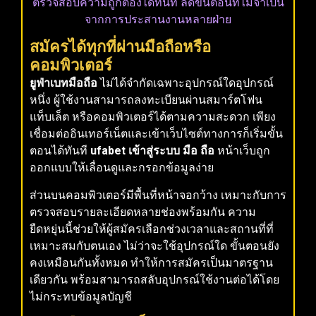
ตรวจสอบความถูกต้องได้ทันที ลดขั้นตอนที่ไม่จำเป็น
จากการประสานงานหลายฝ่าย
สมัครได้ทุกที่ผ่านมือถือหรือ
คอมพิวเตอร์
ยูฟ่าเบทมือถือ
ไม่ได้จำกัดเฉพาะอุปกรณ์ใดอุปกรณ์
หนึ่ง ผู้ใช้งานสามารถลงทะเบียนผ่านสมาร์ตโฟน
แท็บเล็ต หรือคอมพิวเตอร์ได้ตามความสะดวก เพียง
เชื่อมต่ออินเทอร์เน็ตและเข้าเว็บไซต์ทางการก็เริ่มขั้น
ตอนได้ทันที
ufabet เข้าสู่ระบบ มือ ถือ
หน้าเว็บถูก
ออกแบบให้เลื่อนดูและกรอกข้อมูลง่าย
ส่วนบนคอมพิวเตอร์มีพื้นที่หน้าจอกว้าง เหมาะกับการ
ตรวจสอบรายละเอียดหลายช่องพร้อมกัน ความ
ยืดหยุ่นนี้ช่วยให้ผู้สมัครเลือกช่วงเวลาและสถานที่ที่
เหมาะสมกับตนเอง ไม่ว่าจะใช้อุปกรณ์ใด ขั้นตอนยัง
คงเหมือนกันทั้งหมด ทำให้การสมัครเป็นมาตรฐาน
เดียวกัน พร้อมสามารถสลับอุปกรณ์ใช้งานต่อได้โดย
ไม่กระทบข้อมูลบัญชี