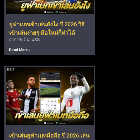
ยูฟ่าเบทเข้าเล่นยังไง ปี 2026 วิธี
เข้าเล่นง่ายๆ มือใหม่ก็ทำได้
กุมภาพันธ์ 11, 2026
Read More »
เข้าเล่นยูฟ่าเบทมือถือ ปี 2026 เล่น