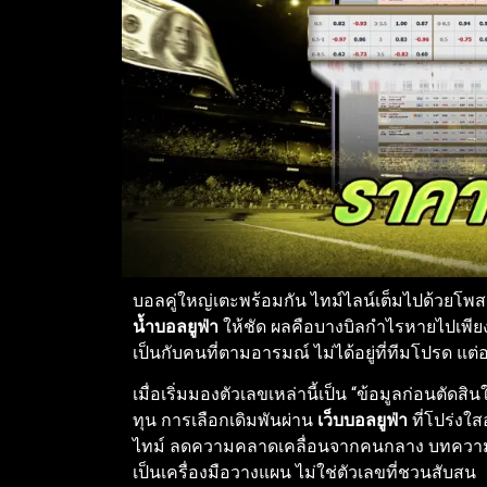
บอลคู่ใหญ่เตะพร้อมกัน ไทม์ไลน์เต็มไปด้วยโพ
น้ำบอลยูฟ่า
ให้ชัด ผลคือบางบิลกำไรหายไปเพียงเ
เป็นกับคนที่ตามอารมณ์ ไม่ได้อยู่ที่ทีมโปรด แต่อ
เมื่อเริ่มมองตัวเลขเหล่านี้เป็น “ข้อมูลก่อนตัดสิ
ทุน การเลือกเดิมพันผ่าน
เว็บบอลยูฟ่า
ที่โปร่งใส
ไทม์ ลดความคลาดเคลื่อนจากคนกลาง บทความนี
เป็นเครื่องมือวางแผน ไม่ใช่ตัวเลขที่ชวนสับสน