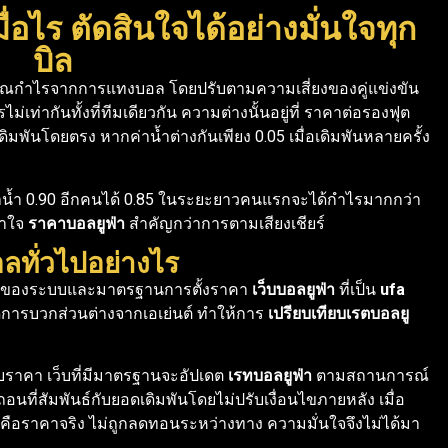
ื่อไร ตัดสินใจได้อย่างมั่นใจทุก
บิล
ำนวณกำไรจากการแทงบอล โดยปรับตามความเสี่ยงของคู่แข่งขัน
ท่ากันทั้งที่ทีมเดียวกัน ความต่างนั้นอยู่ที่ ราคาต่อรองฟุต
ันโดยตรง หากค่าน้ำต่างกันเพียง 0.05 เมื่อเดิมพันหลายครั้ง
น้ำ 0.90 อีกคนได้ 0.85 ในระยะยาวคนแรกจะได้กำไรมากกว่า
้าใจ
ราคาบอลยูฟ่า
สำคัญกว่าการตามเสียงเชียร์
ลทั่วไปอย่างไร
เสถียรของระบบและมาตรฐานการตั้งราคา
เว็บบอลยูฟ่า
ที่เป็น
ufa
รบวกส่วนต่างจากเอเย่นต์ ทำให้การ
เปรียบเทียบเรตบอลยู
บราคา เว็บที่มีมาตรฐานจะอัปเดต
เรทบอลยูฟ่า
ตามสถานการณ์
กถอนที่สัมพันธ์กับยอดเดิมพันโดยไม่ปรับเงื่อนไขภายหลัง เมื่อ
่เห็นคือราคาจริง ไม่ถูกลดทอนระหว่างทาง ความมั่นใจจึงไม่ได้มา