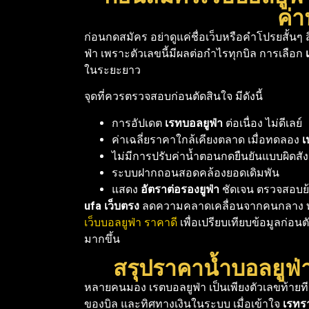
ค่า
ก่อนกดสมัคร อย่าดูแค่ชื่อเว็บหรือคำโปรยสั้นๆ
ฟ่า
เพราะตัวเลขนี้มีผลต่อกำไรทุกบิล การเลือก
ในระยะยาว
จุดที่ควรตรวจสอบก่อนตัดสินใจ มีดังนี้
การอัปเดต
เรทบอลยูฟ่า
ต่อเนื่อง ไม่ดีเลย์
ค่าเฉลี่ยราคาใกล้เคียงตลาด เมื่อทดลอง
เ
ไม่มีการปรับค่าน้ำตอนกดยืนยันแบบผิดสั
ระบบฝากถอนสอดคล้องยอดเดิมพัน
แสดง
อัตราต่อรองยูฟ่า
ชัดเจน ตรวจสอบย้
ufa เว็บตรง
ลดความคลาดเคลื่อนจากคนกลาง ทำให
เว็บบอลยูฟ่า ราคาดี
เพื่อเปรียบเทียบข้อมูลก่อนตั
มากขึ้น
สรุปราคาน้ำบอลยูฟ่
หลายคนมอง เรตบอลยูฟ่า
เป็นเพียงตัวเลขท้ายท
ของบิล และทิศทางเงินในระบบ เมื่อเข้าใจ
เรทร