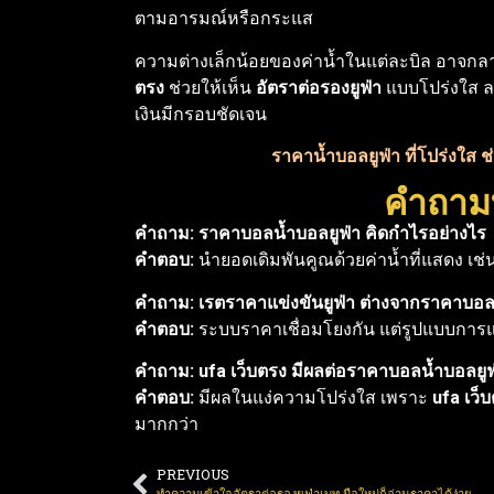
ตามอารมณ์หรือกระแส
ความต่างเล็กน้อยของค่าน้ำในแต่ละบิล อาจก
ตรง
ช่วยให้เห็น
อัตราต่อรองยูฟ่า
แบบโปร่งใส ล
เงินมีกรอบชัดเจน
ราคาน้ำบอลยูฟ่า ที่โปร่งใส 
คำถามท
คำถาม: ราคาบอลน้ำบอลยูฟ่า คิดกำไรอย่างไร
คำตอบ:
นำยอดเดิมพันคูณด้วยค่าน้ำที่แสดง เช่
คำถาม: เรตราคาแข่งขันยูฟ่า ต่างจากราคาบอล
คำตอบ:
ระบบราคาเชื่อมโยงกัน แต่รูปแบบการ
คำถาม: ufa เว็บตรง มีผลต่อราคาบอลน้ำบอลยู
คำตอบ:
มีผลในแง่ความโปร่งใส เพราะ
ufa เว็
มากกว่า
PREVIOUS
ทำความเข้าใจอัตราต่อรองยูฟ่าเบท มือใหม่ก็อ่านราคาได้ง่าย