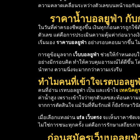
ความคลาดเคลื่อนระหว่างตัวเลขบนหน้าจอกับผลล
ราคาน้ำบอลยูฟ่า กับ
ในวันที่ค่าครองชีพสูงขึ้น เงินทุกก้อนควรถูกใช
ตัวเลข แต่คือการประเมินความคุ้มค่าก่อนวางเงิน
เริ่มมอง
ราคาบอลยูฟ่า
อย่างรอบคอบมากขึ้น ไม
การดูข้อมูลจาก
เว็บบอลยูฟ่า
ช่วยให้กำหนดงบในแ
อย่างมีกรอบคิด ทำให้ควบคุมอารมณ์ได้ดีขึ้น โ
นำทาง ความนิ่งจะมากกว่าความเร่งรีบ
ทำไมคนที่เข้าใจเรตบอลยูฟ่
คนที่อ่าน เรทบอลยูฟ่า เป็น และเข้าใจ
เทคนิคด
ค่าน้ำสูง เพราะเข้าใจว่าทุกตัวเลขสะท้อนความเ
จากการตัดสินใจ แม้วันที่ทีมรักแพ้ ก็ยังรักษาวิ
เมื่อเลือกแทงผ่าน
ufa เว็บตรง
จะเห็นราคาชัดเจ
ไม่ใช่การชนะทุกครั้ง แต่คือการรักษาเสถียรภ
ก่อนสมัครเว็บบอลยูฟ่