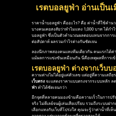
เรตบอลยูฟ่า อ่านเป็นเม
ราคาน้ำบอลยูฟ่า คืออะไร? คือ ค่าน้ำที่ใช้ค
บางคนเคยสงสัยว่าทำไมแทง 1,000 บาท ได้กำไรไม่เ
บอลยูฟ่า
ซึ่งเป็นตัวคำนวณผลตอบแทนจากการเดิมพ
ต่อสัปดาห์ ผลรวมกำไรต่างกันชัดเจน
ลองนึกภาพสองคนแทงทีมเดียวกัน คนแรกได้ค่า
แม้ผลการแข่งขันเหมือนกัน นี่คือเหตุผลที่การเข
เรตบอลยูฟ่า ต่างจากเว็บบอ
ความต่างไม่ได้อยู่แค่ตัวเลข แต่อยู่ที่ความ
เว็บตรง
จะแสดงราคาแบบตรงจากระบบหลัก ลดกา
ฟ่า
ทำได้ชัดเจนกว่า
อีกจุดที่หลายคนมองข้ามคือความเร็วในการปรั
จริง ไม่ดีเลย์จนผู้เล่นเสียเปรียบ รวมถึงระบบฝา
เลือกแทงกับเว็บที่โปร่งใส คุณจะรู้ว่าค่าน้ำที
จากดวง แต่มาจากข้อมูลที่ตรวจสอบได้