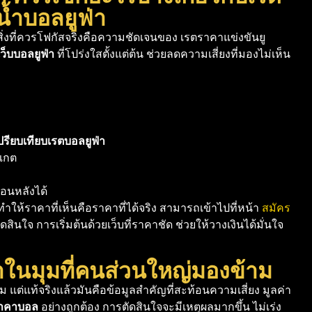
น้ำบอลยูฟ่า
 สิ่งที่ควรโฟกัสจริงคือความชัดเจนของ เรตราคาแข่งขันยู
เว็บบอลยูฟ่า
ที่โปร่งใสตั้งแต่ต้น ช่วยลดความเสี่ยงที่มองไม่เห็น
ปรียบเทียบเรตบอลยูฟ่า
งเกต
อนหลังได้
้ราคาที่เห็นคือราคาที่ได้จริง สามารถเข้าไปที่หน้า
สมัคร
ดสินใจ การเริ่มต้นด้วยเว็บที่ราคาชัด ช่วยให้วางเงินได้มั่นใจ
าในมุมที่คนส่วนใหญ่มองข้าม
ีม แต่แท้จริงแล้วมันคือข้อมูลสำคัญที่สะท้อนความเสี่ยง มูลค่า
าคาบอล
อย่างถูกต้อง การตัดสินใจจะมีเหตุผลมากขึ้น ไม่เร่ง