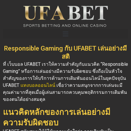
Responsible Gaming กับ UFABET เล่นอย่างมี
สติ
ที่ เว็บบอล UFABET เราให้ความสำคัญกับแนวคิด “Responsible
Gaming” หรือการเล่นอย่างมีความรับผิดชอบ ซึ่งถือเป็นหัวใจ
สำคัญของการให้บริการด้านการเดิมพันออนไลน์ในยุคปัจจุบัน
UFABET
แทงบอลออนไลน์
เชื่อว่าความสนุกจากการเล่นจะมี
คุณค่ามากที่สุดเมื่อผู้เล่นสามารถควบคุมพฤติกรรมการเดิมพัน
ของตนได้อย่างสมดุล
แนวคิดหลักของการเล่นอย่างมี
ความรับผิดชอบ