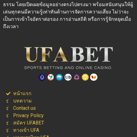
ธรรม โดยเปิดเผยข้อมูลอย่างตรงไปตรงมา พร้อมสนับสนุนให้ผู้
เล่นทุกคนมีความรู้เท่าทันด้านการจัดการความเสี่ยง ไม่ว่าจะ
เป็นการเข้าใจอัตราต่อรอง การอ่านสถิติ หรือการรู้จักหยุดเมื่อ
ถึงเวลา
หน้าแรก
บทความ
Contact us
Privacy Policy
สมัคร UFABET
ทางเข้า UFA